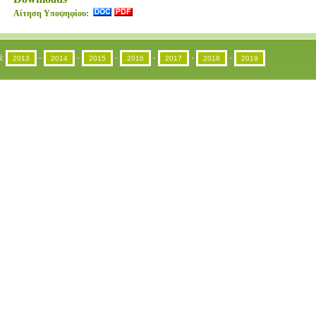
Αίτηση Υποψηφίου:
ί:
-
-
-
-
-
-
2013
2014
2015
2016
2017
2018
2019