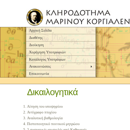
Αρχική Σελίδα
Διαθέτης
Διοίκηση
Χορήγηση Υποτροφιών
Κατάλογος
Yποτρόφων
Ανακοινώσεις
Επικοινωνία
Δικαιλογητικά
Αίτηση του υποψηφίου
Αντίγραφο πτυχίου
Αναλυτική βαθμολογία
Πιστοποιητικό ποινικού μητρώου
2 συστατικές επιστολές από Καθηγητές