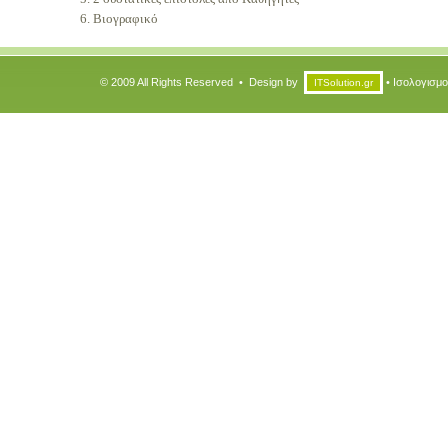
Βιογραφικό
© 2009 All Rights Reserved • Design by
• Ισολογισμο
ITSolution.gr